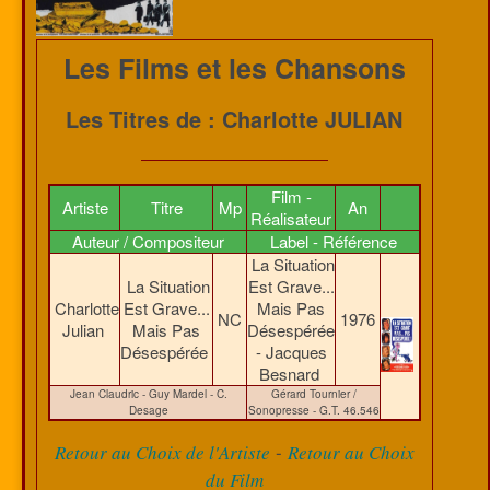
Les Films et les Chansons
Les Titres de : Charlotte JULIAN
Film -
Artiste
Titre
Mp
An
Réalisateur
Auteur / Compositeur
Label - Référence
La Situation
La Situation
Est Grave...
Charlotte
Est Grave...
Mais Pas
NC
1976
Julian
Mais Pas
Désespérée
Désespérée
- Jacques
Besnard
Jean Claudric - Guy Mardel - C.
Gérard Tournier /
Desage
Sonopresse - G.T. 46.546
-
Retour au Choix de l'Artiste
Retour au Choix
du Film