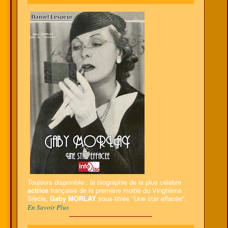
Toujours disponible : la biographie de la plus célèbre
actrice
française de la première moitié du Vingtième
Siècle,
Gaby MORLAY
sous-titrée "Une star effacée".
En Savoir Plus