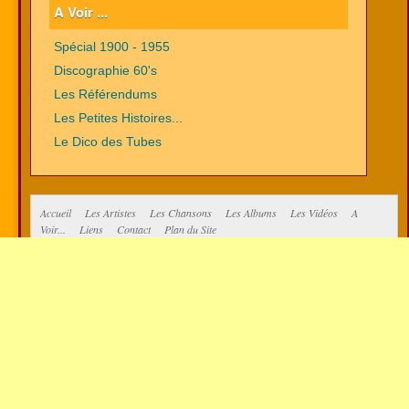
A Voir ...
Spécial 1900 - 1955
Discographie 60's
Les Référendums
Les Petites Histoires...
Le Dico des Tubes
Accueil
Les Artistes
Les Chansons
Les Albums
Les Vidéos
A
Voir...
Liens
Contact
Plan du Site