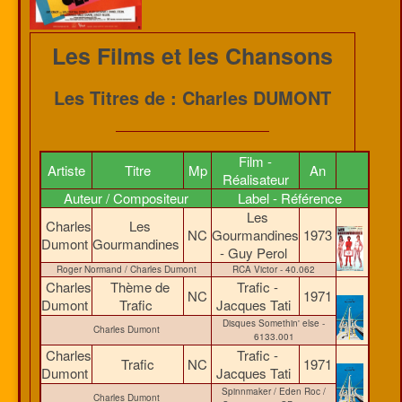
Les Films et les Chansons
Les Titres de : Charles DUMONT
Film -
Artiste
Titre
Mp
An
Réalisateur
Auteur / Compositeur
Label - Référence
Les
Charles
Les
NC
Gourmandines
1973
Dumont
Gourmandines
- Guy Perol
Roger Normand / Charles Dumont
RCA Victor - 40.062
Charles
Thème de
Trafic -
NC
1971
Dumont
Trafic
Jacques Tati
Disques Somethin' else -
Charles Dumont
6133.001
Charles
Trafic -
Trafic
NC
1971
Dumont
Jacques Tati
Spinnmaker / Eden Roc /
Charles Dumont