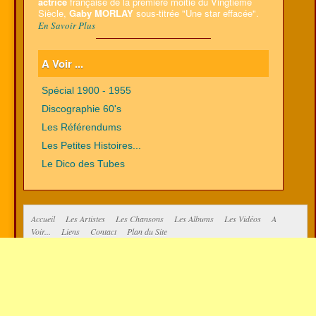
actrice
française de la première moitié du Vingtième
Siècle,
Gaby MORLAY
sous-titrée "Une star effacée".
En Savoir Plus
A Voir ...
Spécial 1900 - 1955
Discographie 60's
Les Référendums
Les Petites Histoires...
Le Dico des Tubes
Accueil
Les Artistes
Les Chansons
Les Albums
Les Vidéos
A
Voir...
Liens
Contact
Plan du Site