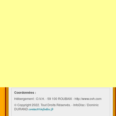
Coordonnées :
Hébergement : O.V.H. - 59 100 ROUBAIX - http://www.ovh.com
© Copyright 2022. Tout Droits Réservés. - InfoDisc / Dominic
DURAND
contact@infodisc.fr