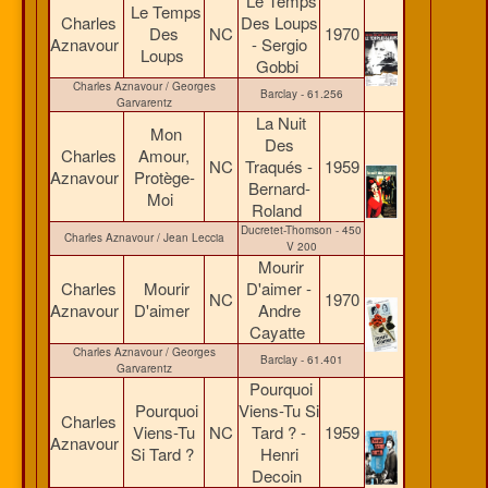
Le Temps
Le Temps
Charles
Des Loups
Des
NC
1970
Aznavour
- Sergio
Loups
Gobbi
Charles Aznavour / Georges
Barclay - 61.256
Garvarentz
La Nuit
Mon
Des
Charles
Amour,
NC
Traqués -
1959
Aznavour
Protège-
Bernard-
Moi
Roland
Ducretet-Thomson - 450
Charles Aznavour / Jean Leccia
V 200
Mourir
Charles
Mourir
D'aimer -
NC
1970
Aznavour
D'aimer
Andre
Cayatte
Charles Aznavour / Georges
Barclay - 61.401
Garvarentz
Pourquoi
Pourquoi
Viens-Tu Si
Charles
Viens-Tu
NC
Tard ? -
1959
Aznavour
Si Tard ?
Henri
Decoin