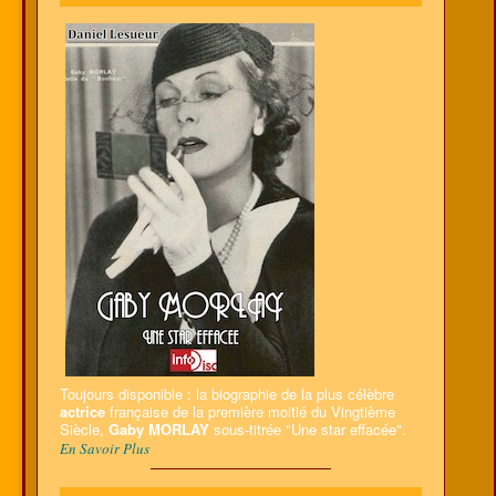
Toujours disponible : la biographie de la plus célèbre
actrice
française de la première moitié du Vingtième
Siècle,
Gaby MORLAY
sous-titrée "Une star effacée".
En Savoir Plus