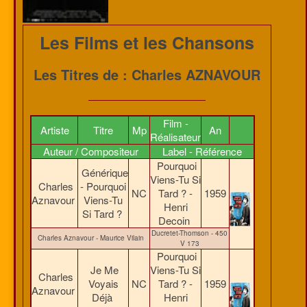
Les Films et les Chansons
Les Titres de : Charles AZNAVOUR
Film -
Artiste
Titre
Mp
An
Réalisateur
Auteur / Compositeur
Label - Référence
Pourquoi
Générique
Viens-Tu Si
Charles
- Pourquoi
NC
Tard ? -
1959
Aznavour
Viens-Tu
Henri
Si Tard ?
Decoin
Ducretet-Thomson - 450
Charles Aznavour - Maurice Vilain
V 173
Pourquoi
Je Me
Viens-Tu Si
Charles
Voyais
NC
Tard ? -
1959
Aznavour
Déjà
Henri