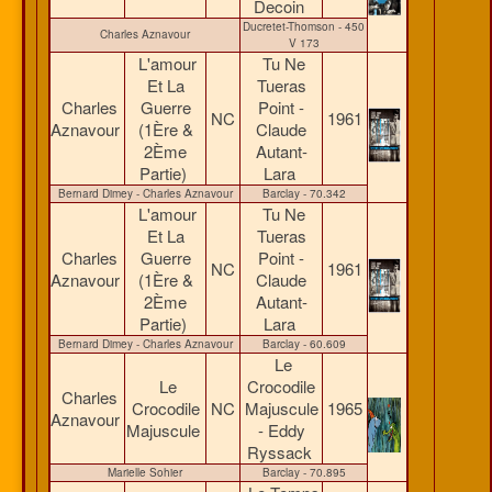
Decoin
Ducretet-Thomson - 450
Charles Aznavour
V 173
L'amour
Tu Ne
Et La
Tueras
Charles
Guerre
Point -
NC
1961
Aznavour
(1Ère &
Claude
2Ème
Autant-
Partie)
Lara
Bernard Dimey - Charles Aznavour
Barclay - 70.342
L'amour
Tu Ne
Et La
Tueras
Charles
Guerre
Point -
NC
1961
Aznavour
(1Ère &
Claude
2Ème
Autant-
Partie)
Lara
Bernard Dimey - Charles Aznavour
Barclay - 60.609
Le
Le
Crocodile
Charles
Crocodile
NC
Majuscule
1965
Aznavour
Majuscule
- Eddy
Ryssack
Marielle Sohier
Barclay - 70.895