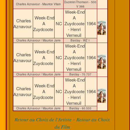
Ducretet-Thomson - 500
Charles Aznavour - Maurice Vilain
V 366
Week-End
Week-End
A
Charles
A
NC
Zuydcoote
1964
Aznavour
Zuydcoote
- Henri
Verneuil
Charles Aznavour / Maurice Jarre
Barclay - WZ 1
Week-End
Week-End
A
Charles
A
NC
Zuydcoote
1964
Aznavour
Zuydcoote
- Henri
Verneuil
Charles Aznavour / Maurice Jarre
Barclay - 70.737
Week-End
Week-End
A
Charles
A
NC
Zuydcoote
1964
Aznavour
Zuydcoote
- Henri
Verneuil
Charles Aznavour / Maurice Jarre
Barclay - 60.533
-
Retour au Choix de l'Artiste
Retour au Choix
du Film