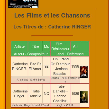
Les Films et les Chansons
Les Titres de : Catherine RINGER
Film -
Artiste
Titre
Mp
An
Réalisateur
Auteur / Compositeur
Label - Référence
Un Grand
Catherine
Eso Es
Cri D'amour
92
1998
RINGER
El Amor
- Josiane
Balasko
Delabel - 7243 8 94831 2
P. Iglesias / André Salvet
3
Tatie
Catherine
Tatie
Danielle -
NC
1989
Ringer
Danielle
Etienne
Chatiliez
Catherine Ringer / Gabriel Yared
Virgin - 90.612