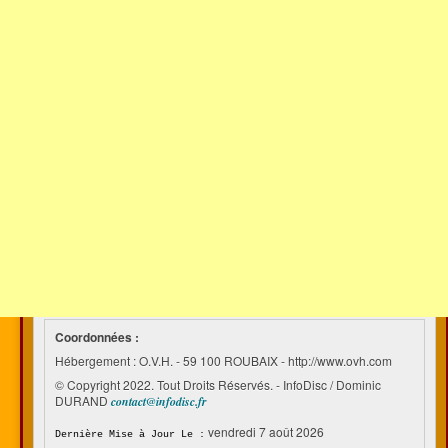
Coordonnées :
Hébergement : O.V.H. - 59 100 ROUBAIX - http://www.ovh.com
© Copyright 2022. Tout Droits Réservés. - InfoDisc / Dominic
DURAND
contact@infodisc.fr
vendredi 7 août 2026
Dernière Mise à Jour Le :