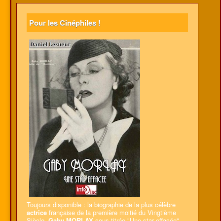
Pour les Cinéphiles !
Toujours disponible : la biographie de la plus célèbre
actrice
française de la première moitié du Vingtième
Siècle,
Gaby MORLAY
sous-titrée "Une star effacée".