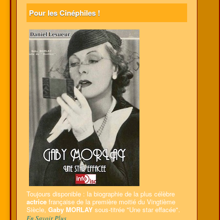
Pour les Cinéphiles !
Toujours disponible : la biographie de la plus célèbre
actrice
française de la première moitié du Vingtième
Siècle,
Gaby MORLAY
sous-titrée "Une star effacée".
En Savoir Plus