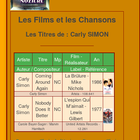
Les Films et les Chansons
Les Titres de : Carly SIMON
Film -
Artiste
Titre
Mp
An
Réalisateur
Auteur / Compositeur
Label - Référence
Coming
La Brûlure -
Carly
Around
NC
Mike
1986
Simon
Again
Nichols
Carly Simon
Arista - 108.641
L'espion Qui
Nobody
Carly
M'aimait -
Does It
NC
1977
Simon
Lewis
Better
Gilbert
Carole Bayer-Sager / Marvin
United Artists Records -
Hamlisch
12.261