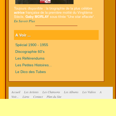
Toujours disponible : la biographie de la plus célèbre
actrice
française de la première moitié du Vingtième
Siècle,
Gaby MORLAY
sous-titrée "Une star effacée".
En Savoir Plus
A Voir ...
Spécial 1900 - 1955
Discographie 60's
Les Référendums
Les Petites Histoires...
Le Dico des Tubes
Accueil
Les Artistes
Les Chansons
Les Albums
Les Vidéos
A
Voir...
Liens
Contact
Plan du Site