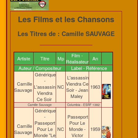
Les Films et les Chansons
Les Titres de : Camille SAUVAGE
Film -
Artiste
Titre
Mp
An
Réalisateur
Auteur / Compositeur
Label - Référence
Générique
L'assassin
-
Camille
Viendra Ce
L'assassin
NC
1963
Sauvage
Soir - Jean
Viendra
Maley
Ce Soir
Camille Sauvage
Columbia - ESRF 1382
Générique
-
Passeport
Passeport
Pour Le
Camille
Pour Le
NC
Monde -
1959
Sauvage
Monde "Le
Victor