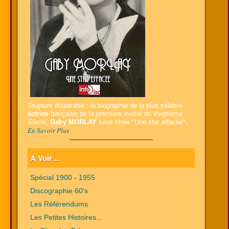
Toujours disponible : la biographie de la plus célèbre
actrice
française de la première moitié du Vingtième
Siècle,
Gaby MORLAY
sous-titrée "Une star effacée".
En Savoir Plus
A Voir ...
Spécial 1900 - 1955
Discographie 60's
Les Référendums
Les Petites Histoires...