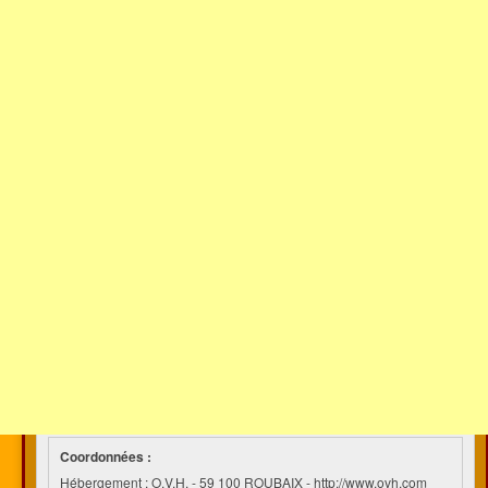
Coordonnées :
Hébergement : O.V.H. - 59 100 ROUBAIX - http://www.ovh.com