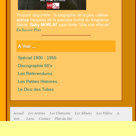
Toujours disponible : la biographie de la plus célèbre
actrice
française de la première moitié du Vingtième
Siècle,
Gaby MORLAY
sous-titrée "Une star effacée".
En Savoir Plus
A Voir ...
Spécial 1900 - 1955
Discographie 60's
Les Référendums
Les Petites Histoires...
Le Dico des Tubes
Accueil
Les Artistes
Les Chansons
Les Albums
Les Vidéos
A
Voir...
Liens
Contact
Plan du Site