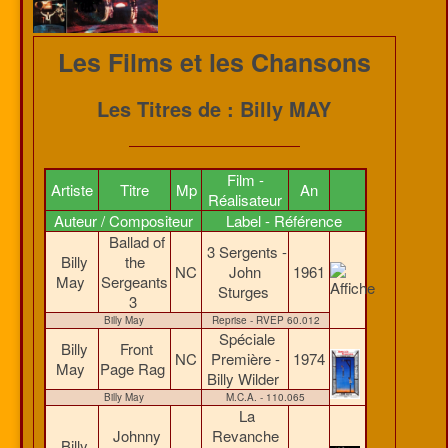
Les Films et les Chansons
Les Titres de : Billy MAY
Film -
Artiste
Titre
Mp
An
Réalisateur
Auteur / Compositeur
Label - Référence
Ballad of
3 Sergents -
Billy
the
NC
John
1961
May
Sergeants
Sturges
3
Billy May
Reprise - RVEP 60.012
Spéciale
Billy
Front
NC
Première -
1974
May
Page Rag
Billy Wilder
Billy May
M.C.A. - 110.065
La
Johnny
Revanche
Billy