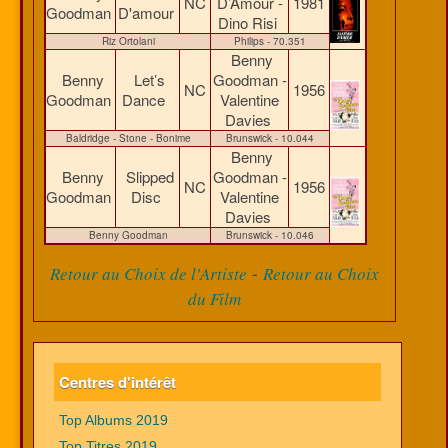
NC
D’Amour -
1981
Goodman
D'amour
Dino Risi
Riz Ortolani
Philips - 70.351
Benny
Benny
Let’s
Goodman -
NC
1956
Goodman
Dance
Valentine
Davies
Baldridge - Stone - Bonime
Brunswick - 10.044
Benny
Benny
Slipped
Goodman -
NC
1956
Goodman
Disc
Valentine
Davies
Benny Goodman
Brunswick - 10.046
-
Retour au Choix de l'Artiste
Retour au Choix
du Film
Centres d'intérêt
Top Albums 2019
Top Titres 2019