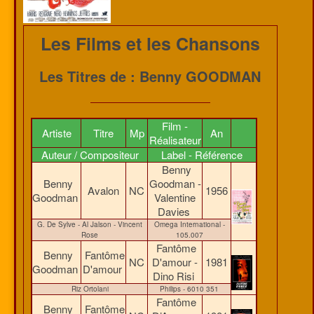
Les Films et les Chansons
Les Titres de : Benny GOODMAN
Film -
Artiste
Titre
Mp
An
Réalisateur
Auteur / Compositeur
Label - Référence
Benny
Benny
Goodman -
Avalon
NC
1956
Goodman
Valentine
Davies
G. De Sylve - Al Jalson - Vincent
Omega International -
Rose
105.007
Fantôme
Benny
Fantôme
NC
D'amour -
1981
Goodman
D'amour
Dino Risi
Riz Ortolani
Philips - 6010 351
Fantôme
Benny
Fantôme