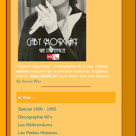
Toujours disponible : la biographie de la plus célèbre
actrice
française de la première moitié du Vingtième
Siècle,
Gaby MORLAY
sous-titrée "Une star effacée".
En Savoir Plus
A Voir ...
Spécial 1900 - 1955
Discographie 60's
Les Référendums
Les Petites Histoires...