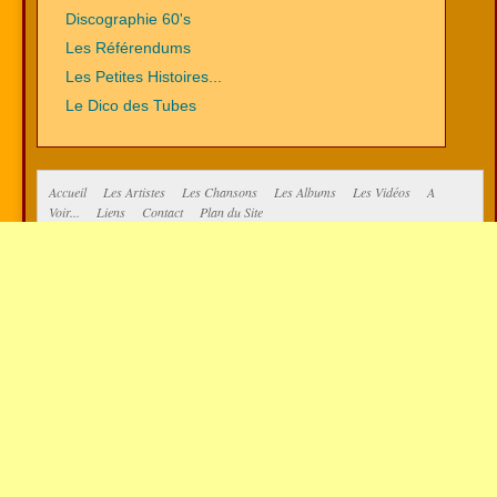
Discographie 60's
Les Référendums
Les Petites Histoires...
Le Dico des Tubes
Accueil
Les Artistes
Les Chansons
Les Albums
Les Vidéos
A
Voir...
Liens
Contact
Plan du Site