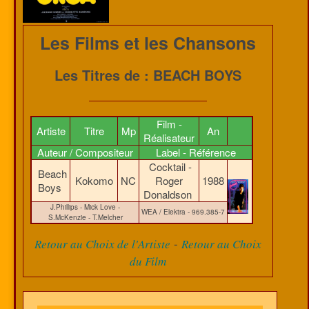
Les Films et les Chansons
Les Titres de : BEACH BOYS
Film -
Artiste
Titre
Mp
An
Réalisateur
Auteur / Compositeur
Label - Référence
Cocktail -
Beach
Kokomo
NC
Roger
1988
Boys
Donaldson
J.Phillips - Mick Love -
WEA / Elektra - 969.385-7
S.McKenzie - T.Melcher
-
Retour au Choix de l'Artiste
Retour au Choix
du Film