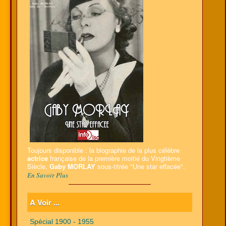
Toujours disponible : la biographie de la plus célèbre
actrice
française de la première moitié du Vingtième
Siècle,
Gaby MORLAY
sous-titrée "Une star effacée".
En Savoir Plus
A Voir ...
Spécial 1900 - 1955