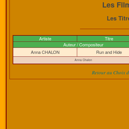
Les Fil
Les Tit
Artiste
Titre
Auteur / Compositeur
Anna CHALON
Run and Hide
Anna Chalon
Retour au Choix de