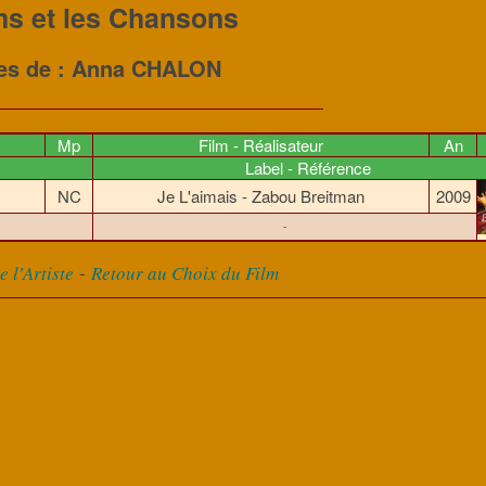
ms et les Chansons
res de : Anna CHALON
Mp
Film - Réalisateur
An
Label - Référence
NC
Je L'aimais - Zabou Breitman
2009
-
-
 l'Artiste
Retour au Choix du Film