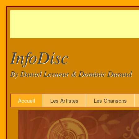
InfoDisc
By Daniel Lesueur & Dominic Durand
Accueil
Les Artistes
Les Chansons