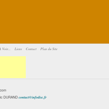
A Voir...
Liens
Contact
Plan du Site
.com
minic DURAND
contact@infodisc.fr