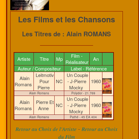
Les Films et les Chansons
Les Titres de : Alain ROMANS
Film -
Artiste
Titre
Mp
An
Réalisateur
Auteur / Compositeur
Label - Référence
Leitmotiv
Un Couple
Alain
Pour
NC
- J-Pierre
1960
Romans
Pierre
Mocky
Alain Romans
Polydor - 21.769
Un Couple
Alain
Pierre Et
NC
- J-Pierre
1960
Romans
Anne
Mocky
Alain Romans
Pathé - 45 EA 404
-
Retour au Choix de l'Artiste
Retour au Choix
du Film