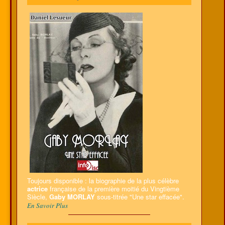
Toujours disponible : la biographie de la plus célèbre
actrice
française de la première moitié du Vingtième
Siècle,
Gaby MORLAY
sous-titrée "Une star effacée".
En Savoir Plus