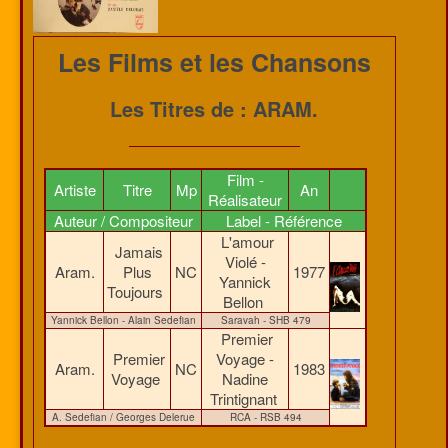
Les Films et les Chansons
Les Titres de : ARAM.
Film -
Artiste
Titre
Mp
An
Réalisateur
Auteur / Compositeur
Label - Référence
L'amour
Jamais
Violé -
Aram.
Plus
NC
1977
Yannick
Toujours
Bellon
Yannick Bellon - Alain Sedefian
Saravah - SHB 479
Premier
Premier
Voyage -
Aram.
NC
1983
Voyage
Nadine
Trintignant
A. Sedefian / Georges Delerue
RCA - RSB 494