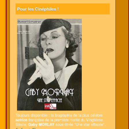
Pour les Cinéphiles !
Toujours disponible : la biographie de la plus célèbre
actrice
française de la première moitié du Vingtième
Siècle,
Gaby MORLAY
sous-titrée "Une star effacée".